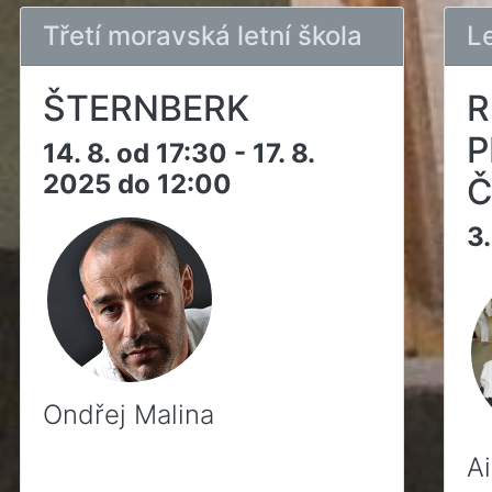
Třetí moravská letní škola
L
ŠTERNBERK
R
P
14. 8. od 17:30 - 17. 8.
2025 do 12:00
Č
3.
Ondřej Malina
A