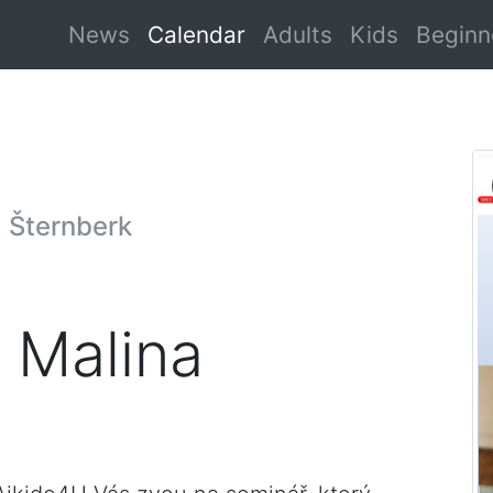
News
Calendar
Adults
Kids
Beginn
, Šternberk
 Malina