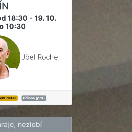
ÍN
od 18:30 - 19. 10.
o 10:30
Jöel Roche
ent detail
Příloha (pdf)
hraje, nezlobí