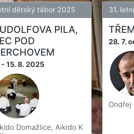
etní dětský tábor 2025
31. letn
UDOLFOVA PILA,
TŘEM
EC POD
28. 7. 
ERCHOVEM
 - 15. 8. 2025
Ondřej 
ikido Domažlice, Aikido K