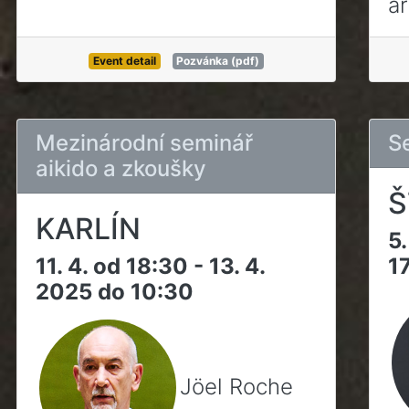
ar
Event detail
Pozvánka (pdf)
Mezinárodní seminář
S
aikido a zkoušky
Š
KARLÍN
5
11. 4. od 18:30 - 13. 4.
1
2025 do 10:30
Jöel Roche