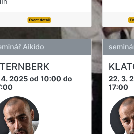
lín
Event detail
Ev
eminář Aikido
seminář
TERNBERK
KLAT
. 4. 2025 od 10:00 do
22. 3. 
7:00
17:00