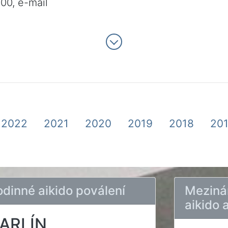
400, e-mail
2022
2021
2020
2019
2018
20
odinné aikido poválení
Meziná
aikido 
ARLÍN