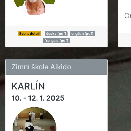
O
Event detail
česky (pdf)
english (pdf)
français (pdf)
Zimní škola Aikido
KARLÍN
10. - 12. 1. 2025