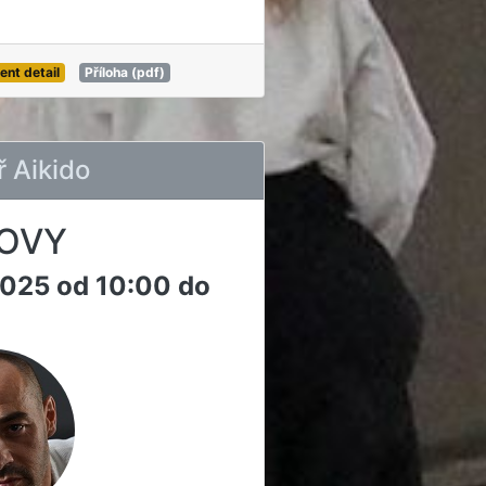
ent detail
Příloha (pdf)
 Aikido
OVY
2025 od 10:00 do