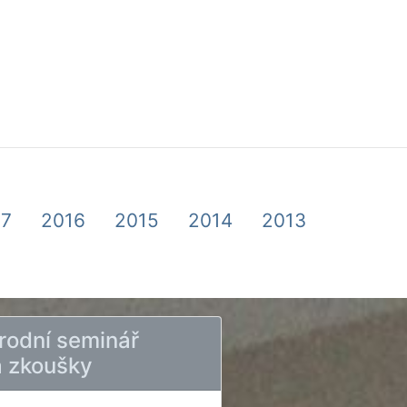
17
2016
2015
2014
2013
rodní seminář
a zkoušky