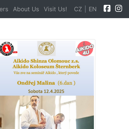
ers
About Us
Visit Us!
CZ
|
EN