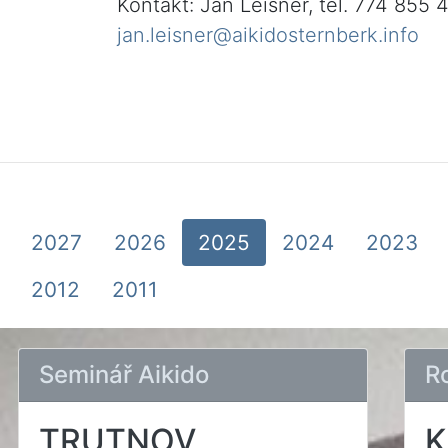
Kontakt: Jan Leisner, tel. 774 855 
jan.leisner@aikidosternberk.info
2027
2026
2025
2024
2023
2012
2011
Seminář Aikido
R
TRUTNOV
K