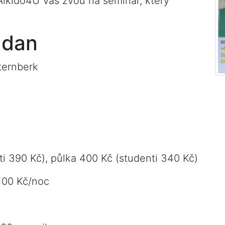
Aikido4U Vás zvou na seminář, který
 dan
ternberk
i 390 Kč), půlka 400 Kč (studenti 340 Kč)
100 Kč/noc