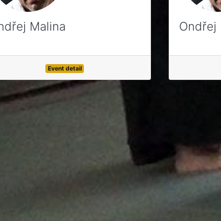
ndřej Malina
Ondřej 
Event detail