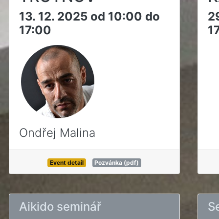
13. 12. 2025 od 10:00 do
2
17:00
1
Ondřej Malina
Event detail
Pozvánka (pdf)
Aikido seminář
S