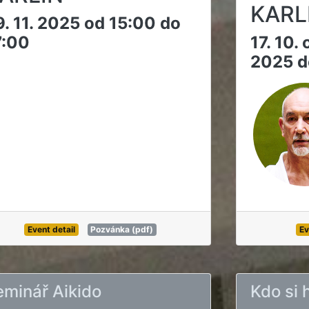
KARL
9. 11. 2025 od 15:00 do
7:00
17. 10. 
2025 d
Event detail
Pozvánka (pdf)
Ev
eminář Aikido
Kdo si 