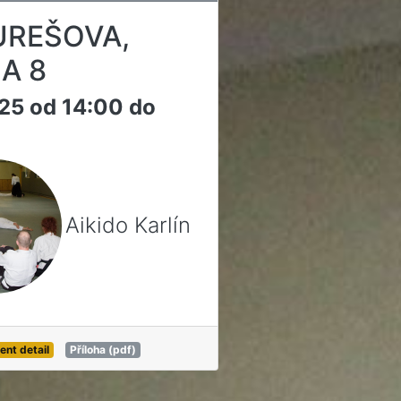
UREŠOVA,
A 8
025 od 14:00 do
Aikido Karlín
ent detail
Příloha (pdf)