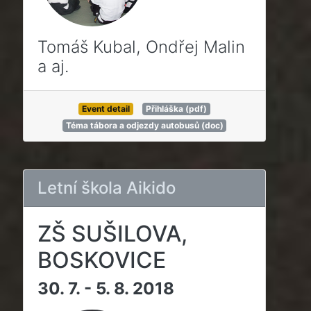
Tomáš Kubal, Ondřej Malin
a aj.
Event detail
Přihláška (pdf)
Téma tábora a odjezdy autobusů (doc)
Letní škola Aikido
ZŠ SUŠILOVA,
BOSKOVICE
30. 7. - 5. 8. 2018