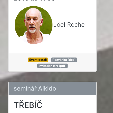
Jöel Roche
Event detail
Pozvánka (doc)
Invitation (fr) (pdf)
seminář Aikido
TŘEBÍČ