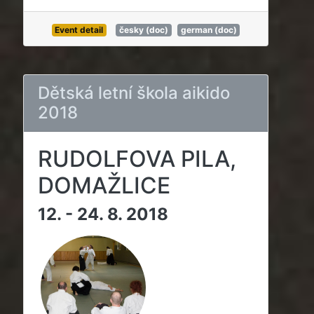
Event detail
česky (doc)
german (doc)
Dětská letní škola aikido
2018
RUDOLFOVA PILA,
DOMAŽLICE
12. - 24. 8. 2018