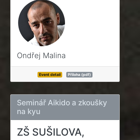
Ondřej Malina
Event detail
Příloha (pdf)
Seminář Aikido a zkoušky
na kyu
ZŠ SUŠILOVA,